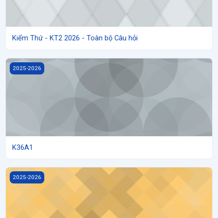
Kiểm Thứ - KT2 2026 - Toàn bộ Câu hỏi
K36A1
2025-2026
K36A1
K36A2
2025-2026