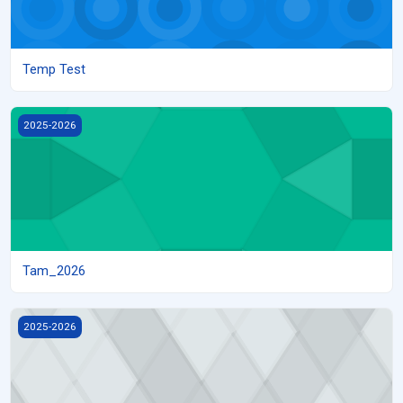
Temp Test
Tam_2026
2025-2026
Tam_2026
Kiểm Thứ - KT2 2026 - Toàn bộ Câu hỏi
2025-2026