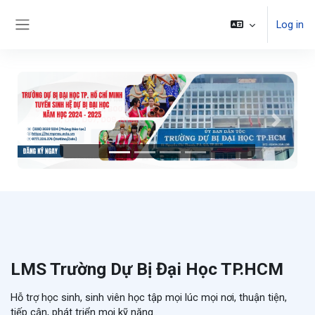
Skip to main content
Log in
Side panel
Previous
Next
LMS Trường Dự Bị Đại Học TP.HCM
Hỗ trợ học sinh, sinh viên học tập mọi lúc mọi nơi, thuận tiện,
tiếp cận, phát triển mọi kỹ năng..